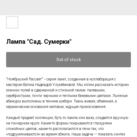
Лампа "Сад. Сумерки"
Out of stock
"Ноябрьский Рассвет" -- серия ламп, созданная в коллаборация с
мастером батика Надеждой Улумбековой. Мы хотим рассказать историю
осенних полей в сдержанной и стильной гамме: палевыми,
серебристыми, почти черными и теплыми бежевыми цветами. Льняные
абажуры выполнены в технике шибори. Ткань живая, объёмная, а
керамические основания матовые, ждущие прикосновения.
Каждый предмет коллекции, буть то лампа или ваза, создается вручную
на гончарном круге. Какие-то формы покрываются глазурями
спокойных цветов, какие-то располагаются в печи так, что
«подрумяниваются» во время обжига. Наша задача — показать синтез