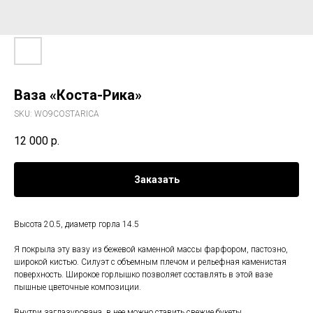
Ваза «Коста-Рика»
SKU:
WO9COSTARICA
12 000
р.
Заказать
Высота 20.5, диаметр горла 14.5
Я покрыла эту вазу из бежевой каменной массы фарфором, пастозно,
широкой кистью. Силуэт с объемным плечом и рельефная каменистая
поверхность. Широкое горлышко позволяет составлять в этой вазе
пышные цветочные композиции.
Внутри заглазурована, в нее можно ставить свежие букеты.