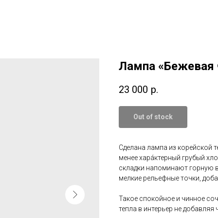
Лампа «Бежевая
23 000
р.
Out of stock
Сделана лампа из корейской т
менее харáктерный грубый хл
складки напоминают горную в
мелкие рельефные точки, доб
Такое спокойное и чинное соч
тепла в интерьер не добавляя