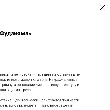
 Фудзияма»
еплой каменистой глины, а шляпка обтянута в не
опок теплого молочного тона. Накрахмаленные
ершину, а основание имеет активную текстуру и
авляющие интереса.
етание — дух ваби-саби. Если хочется привнести
 чрезмерно яркие цвета — идеальное решение.