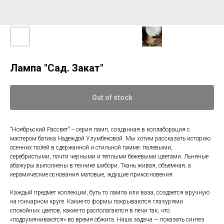
Лампа "Сад. Закат"
Out of stock
"Ноябрьский Рассвет" -- серия ламп, созданная в коллаборация с
мастером батика Надеждой Улумбековой. Мы хотим рассказать историю
осенних полей в сдержанной и стильной гамме: палевыми,
серебристыми, почти черными и теплыми бежевыми цветами. Льняные
абажуры выполнены в технике шибори. Ткань живая, объёмная, а
керамические основания матовые, ждущие прикосновения.
Каждый предмет коллекции, буть то лампа или ваза, создается вручную
на гончарном круге. Какие-то формы покрываются глазурями
спокойных цветов, какие-то располагаются в печи так, что
«подрумяниваются» во время обжига. Наша задача — показать синтез