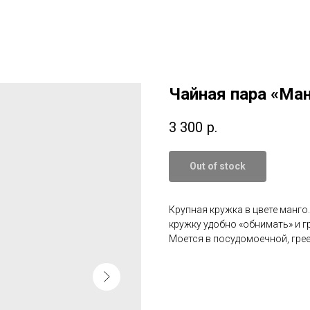
Чайная пара «Ма
3 300
р.
Out of stock
Крупная кружка в цвете манго
кружку удобно «обнимать» и г
Моется в посудомоечной, гре