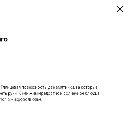
нго
. Глянцевая поверхность, две вмятинки, за которые
реть руки. К ней жизнерадостное, солнечное блюдце.
ется в микроволновке.