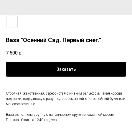
Ваза "Осенний Сад. Первый снег."
7 500
р.
Заказать
Стройная, женственная, серебристая с низким рельефом. Такая хороша
под ветки, под одинокую розу, под современный многослойный букет или
монокомпозицию.
Ваза выполнена вручную на гончарном круге из каменной массы.
Прошла обжиг на 1240 градусов.