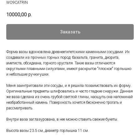
WO9CATRIN
10000,00
р.
Заказать
Форма вазы вдохновлена древнеегипетскими каменными сосудами. Их
создавали из прочных горных пород: базальта, гранита, диорита,
аметиста, обсидиана, горного хрусталя. Такие вазы отличаются
округлыми плавными силуэтами, имеют раскрытое "плоское" горлышко
и небольшие ручки-ушки.
Меня заинтриговали эти сосуды, и я решила позаимствовать их форму.
Оригинальные предметы шлифовались и часто гладкие снаружи. Данная
же ваза сделана из очень грубой светлой глины, наощупь она напоминай
необработанный камень. Поверхность хочется бесконечно трогать и
рассматривать.
Внутри ваза заглазурована, в нее можно ставить свежие букеты.
Высота вазы 23.5 см, диаметр горлышка 11 см.