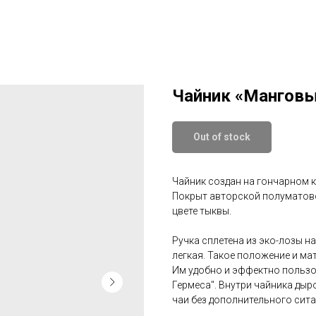
Чайник «Манговы
Out of stock
Чайник создан на гончарном 
Покрыт авторской полуматово
цвете тыквы.
Ручка сплетена из эко-лозы н
легкая. Такое положение и ма
Им удобно и эффектно пользо
Гермеса". Внутри чайника дыр
чаи без дополнительного сита