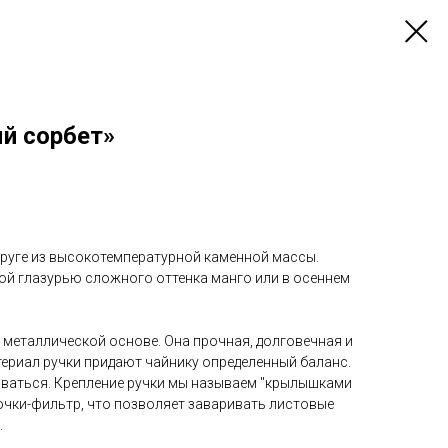
й сорбет»
круге из высокотемпературной каменной массы.
й глазурью сложного оттенка манго или в осеннем
а металлической основе. Она прочная, долговечная и
териал ручки придают чайнику определенный баланс.
ваться. Крепление ручки мы называем "крылышками
очки-фильтр, что позволяет заваривать листовые
.